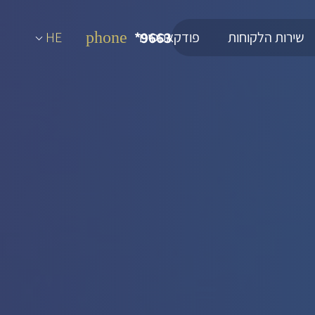
שירות הלקוחות
9663*
פודקאסטים
phone
HE