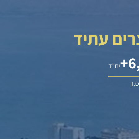
צרים עתיד
+
6
יח"ד
נון