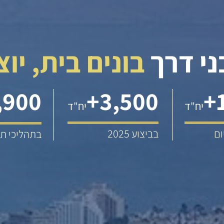
י דרך
בונים בית, יו
,900
+
3,500
+
יח"ד
יח"ד
ום
בביצוע 2025
בתהליכי תכ