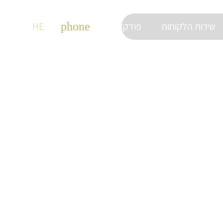
שירות הלקוחות
9663*
פודקאסטים
phone
HE