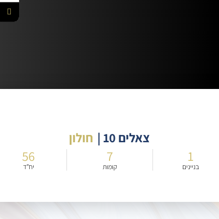
צאלים 10 |
חולון
56
7
1
בניינים
קומות
יח”ד