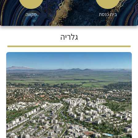
בית כנסת
מקווה
גלריה