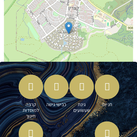
Leaflet
| ©
OpenStreetMap
contributors
חניות
גינת
כבישי גישה
קרבה
שעשועים
למוסדות
חינוך