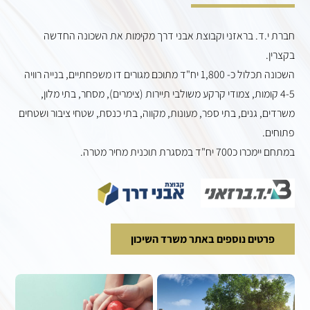
חברת י.ד. בראזני וקבוצת אבני דרך מקימות את השכונה החדשה
בקצרין.
השכונה תכלול כ- 1,800 יח"ד מתוכם מגורים דו משפחתיים, בנייה רוויה
4-5 קומות, צמודי קרקע משולבי תיירות (צימרים), מסחר, בתי מלון,
משרדים, גנים, בתי ספר, מעונות, מקווה, בתי כנסת, שטחי ציבור ושטחים
פתוחים.
במתחם יימכרו כ700 יח"ד במסגרת תוכנית מחיר מטרה.
פרטים נוספים באתר משרד השיכון