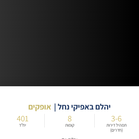
יהלם באפיקי נחל |
אופקים
401
8
3-6
תמהיל דירות
קומות
יח”ד
(חדרים)