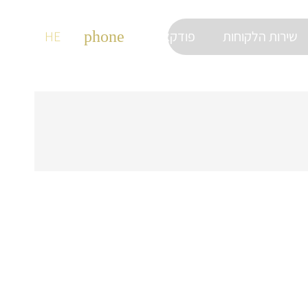
שירות הלקוחות
9663*
פודקאסטים
phone
HE