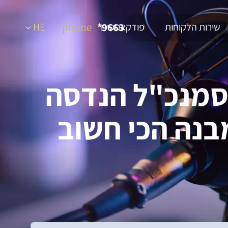
שירות הלקוחות
9663*
פודקאסטים
phone
HE
 סמנכ"ל הנדסה
מבנה הכי חשוב